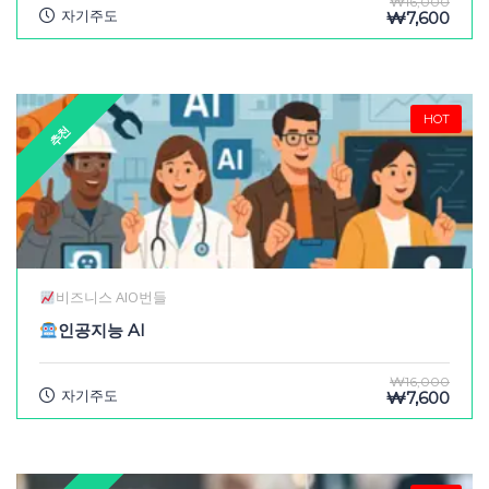
₩16,000
자기주도
₩7,600
HOT
추천
비즈니스 AIO번들
인공지능 AI
₩16,000
자기주도
₩7,600