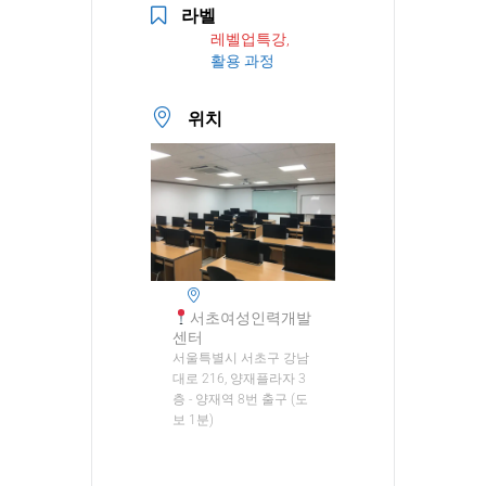
라벨
레벨업특강,
활용 과정
위치
서초여성인력개발
센터
서울특별시 서초구 강남
대로 216, 양재플라자 3
층 - 양재역 8번 출구 (도
보 1분)