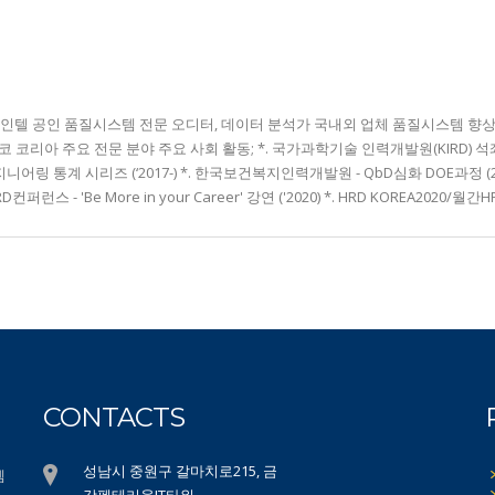
up, 상무 인텔 공인 품질시스템 전문 오디터, 데이터 분석가 국내외 업체 품질시스템 향
코 코리아 주요 전문 분야 주요 사회 활동; *. 국가과학기술 인력개발원(KIRD) 석좌
 - 엔지니어링 통계 시리즈 (‘2017-) *. 한국보건복지인력개발원 - QbD심화 DOE과정
 - 'Be More in your Career' 강연 ('2020) *. HRD KOREA2020/월간HRD - 
CONTACTS
성남시 중원구 갈마치로215, 금
템
강펜테리움IT타워