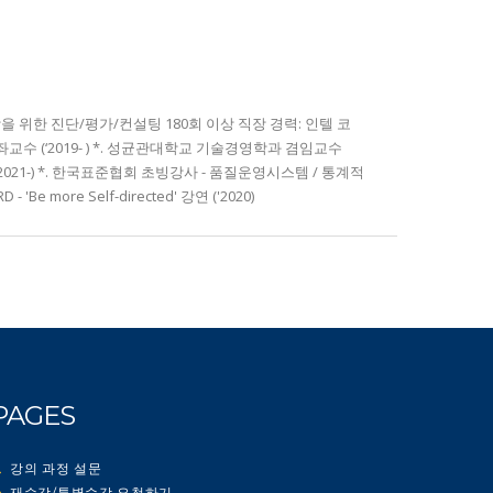
상을 위한 진단/평가/컨설팅 180회 이상 직장 경력: 인텔 코
교수 (‘2019- ) *. 성균관대학교 기술경영학과 겸임교수
 (2021-) *. 한국표준협회 초빙강사 - 품질운영시스템 / 통계적
'Be more Self-directed' 강연 ('2020)
PAGES
강의 과정 설문
재수강/특별수강 요청하기