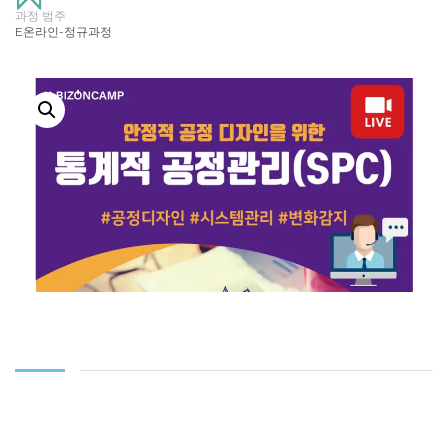
과정 범주
E온라인-정규과정